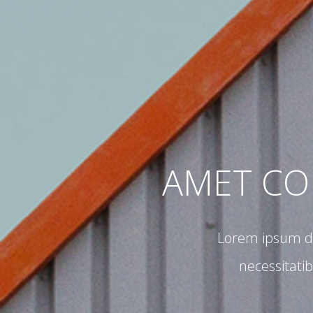
AMET CON
Lorem ipsum do
necessitati