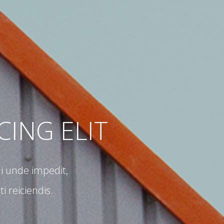
CING ELIT
i unde impedit,
 reiciendis.